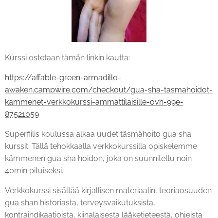
Kurssi ostetaan tämän linkin kautta:
https://affable-green-armadillo-
awaken.campwire.com/checkout/gua-sha-tasmahoidot-
kammenet-verkkokurssi-ammattilaisille-ovh-99e-
87521059
Superfiilis koulussa alkaa uudet täsmähoito gua sha
kurssit. Tällä tehokkaalla verkkokurssilla opiskelemme
kämmenen gua sha hoidon, joka on suunniteltu noin
40min pituiseksi.
Verkkokurssi sisältää kirjallisen materiaalin, teoriaosuuden
gua shan historiasta, terveysvaikutuksista,
kontraindikaatioista, kiinalaisesta lääketieteestä, ohjeista