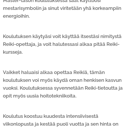
Master-tason koulutuksessa saat käyttöösi
mestarisymbolin ja sinut viritetään yhä korkeampiin
energioihin.
Koulutuksen käytyäsi voit käyttää itsestäsi nimitystä
Reiki-opettaja, ja voit halutessasi alkaa pitää Reiki-
kursseja.
Vaikket haluaisi alkaa opettaa Reikiä, tämän
koulutuksen voi myös käydä oman henkisen kasvun
vuoksi. Koulutuksessa syvennetään Reiki-tietoutta ja
opit myös uusia hoitotekniikoita.
Koulutus koostuu kuudesta intensiivisestä
viikonlopusta ja kestää puoli vuotta ja sen hinta on