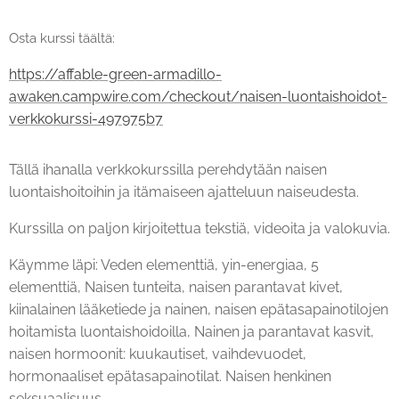
Osta kurssi täältä:
https://affable-green-armadillo-
awaken.campwire.com/checkout/naisen-luontaishoidot-
verkkokurssi-497975b7
Tällä ihanalla verkkokurssilla perehdytään naisen
luontaishoitoihin ja itämaiseen ajatteluun naiseudesta.
Kurssilla on paljon kirjoitettua tekstiä, videoita ja valokuvia.
Käymme läpi: Veden elementtiä, yin-energiaa, 5
elementtiä, Naisen tunteita, naisen parantavat kivet,
kiinalainen lääketiede ja nainen, naisen epätasapainotilojen
hoitamista luontaishoidoilla, Nainen ja parantavat kasvit,
naisen hormoonit: kuukautiset, vaihdevuodet,
hormonaaliset epätasapainotilat. Naisen henkinen
seksuaalisuus.