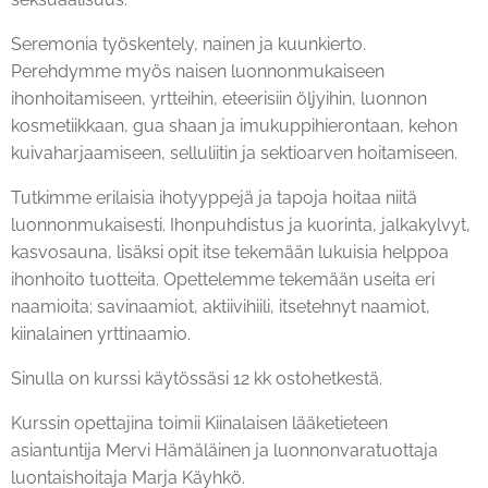
Seremonia työskentely, nainen ja kuunkierto.
Perehdymme myös naisen luonnonmukaiseen
ihonhoitamiseen, yrtteihin, eteerisiin öljyihin, luonnon
kosmetiikkaan, gua shaan ja imukuppihierontaan, kehon
kuivaharjaamiseen, selluliitin ja sektioarven hoitamiseen.
Tutkimme erilaisia ihotyyppejä ja tapoja hoitaa niitä
luonnonmukaisesti. Ihonpuhdistus ja kuorinta, jalkakylvyt,
kasvosauna, lisäksi opit itse tekemään lukuisia helppoa
ihonhoito tuotteita. Opettelemme tekemään useita eri
naamioita; savinaamiot, aktiivihiili, itsetehnyt naamiot,
kiinalainen yrttinaamio.
Sinulla on kurssi käytössäsi 12 kk ostohetkestä.
Kurssin opettajina toimii Kiinalaisen lääketieteen
asiantuntija Mervi Hämäläinen ja luonnonvaratuottaja
luontaishoitaja Marja Käyhkö.