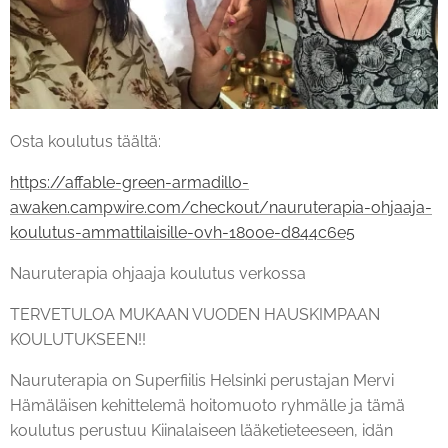
Osta koulutus täältä:
https://affable-green-armadillo-
awaken.campwire.com/checkout/nauruterapia-ohjaaja-
koulutus-ammattilaisille-ovh-1800e-d844c6e5
Nauruterapia ohjaaja koulutus verkossa
TERVETULOA MUKAAN VUODEN HAUSKIMPAAN
KOULUTUKSEEN!! ✨✨✨
Nauruterapia on Superfiilis Helsinki perustajan Mervi
Hämäläisen kehittelemä hoitomuoto ryhmälle ja tämä
koulutus perustuu Kiinalaiseen lääketieteeseen, idän