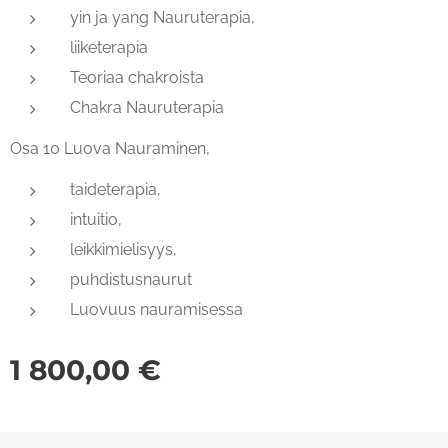
yin ja yang Nauruterapia,
liiketerapia
Teoriaa chakroista
Chakra Nauruterapia
Osa 10 Luova Nauraminen,
taideterapia,
intuitio,
leikkimielisyys,
puhdistusnaurut
Luovuus nauramisessa
1 800,00
€