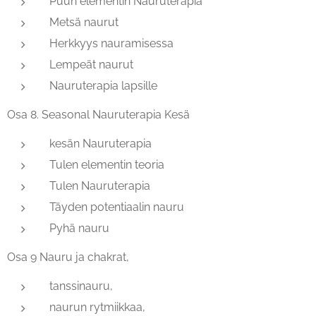
Puun elementin Nauruterapia
Metsä naurut
Herkkyys nauramisessa
Lempeät naurut
Nauruterapia lapsille
Osa 8. Seasonal Nauruterapia Kesä
kesän Nauruterapia
Tulen elementin teoria
Tulen Nauruterapia
Täyden potentiaalin nauru
Pyhä nauru
Osa 9 Nauru ja chakrat,
tanssinauru,
naurun rytmiikkaa,