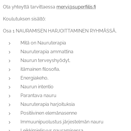
Ota yhteyttä tarvittaessa
mervi@superfiilis.fi
Koulutuksen sisältö:
Osa 1 NAURAMISEN HARJOITTAMINEN RYHMÄSSÄ,
Mitä on Nauruterapia
Nauruterapia ammattina
Naurun terveyshyödyt,
itämainen filosofia,
Energiakeho,
Naurun intentio
Parantava nauru
Nauruterapia harjoituksia
Positiivinen elemänasenne
Immuunipuolustus järjestelmän nauru
Leikkimielisyys nauramisessa