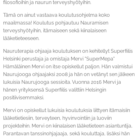
filosofioihin ja naurun terveyshyötyihin.
Tämä on ainut vastaava koulutusohjelma koko
maailmassa! Koulutus pohjautuu Nauramisen
terveyshyötyihin, itämaiseen sekä kiinalaiseen
lääketieteeseen.
Nauruterapia ohjaaja koulutuksen on kehitellyt Superfiilis
Helsinki perustaja ja omistaja Mervi "SuperMepa"
Hämäläinen Mervi on itse opiskellut paljon. Hän valmistui
Naurujooga ohjaajaksi 2008 ja hän on vetänyt sen jälkeen
lukuisia Naurujooga sessioita. Vuonna 2016 Mervi ja
hänen yrityksensä Superfiilis valittiin Helsingin
positiivisemmaksi.
Mervi on opiskellut lukuisia koulutuksia liittyen itämaisiin
lääketietiesiin, terveyteen, hyvinvointiin ja luoviin
projekteihin. Mervi on kiinalaisen lääketieteen asiantuntija,
Parantavan tanssinohjajaaja, sekä kouluttaja, lisäksi hän