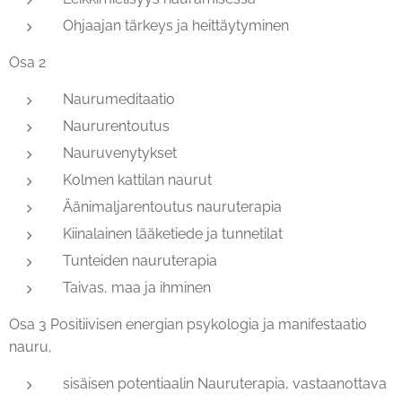
Ohjaajan tärkeys ja heittäytyminen
Osa 2
Naurumeditaatio
Naururentoutus
Nauruvenytykset
Kolmen kattilan naurut
Äänimaljarentoutus nauruterapia
Kiinalainen lääketiede ja tunnetilat
Tunteiden nauruterapia
Taivas, maa ja ihminen
Osa 3 Positiivisen energian psykologia ja manifestaatio
nauru,
sisäisen potentiaalin Nauruterapia, vastaanottava